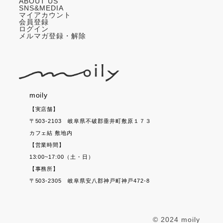
ABOUT US
SNS&MEDIA
マイアカウント
会員登録
ログイン
メルマガ登録・解除
moily
【実店舗】
〒503-2103
岐阜県不破郡垂井町敷原１７３
カフェ結 敷地内
【営業時間】
13:00~17:00（土・日）
【事務所】
〒503-2305
岐阜県安八郡神戸町神戸472-8
©️ 2024 moily