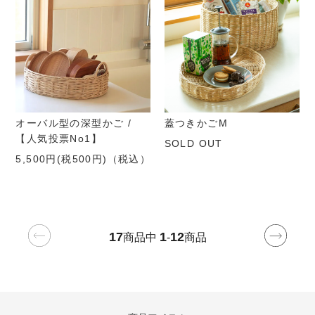
オーバル型の深型かご /
蓋つきかごM
【人気投票No1】
SOLD OUT
5,500円(税500円)
（税込）
17
1
12
商品中
-
商品