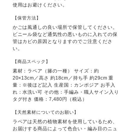
使用はお避けください。
【保管方法】
かごは風通しの良い場所で保管してください。
ビニール袋など通気性の悪いものに入れての保
管はカビの原因となりますのでご注意くださ
い。
【商品スペック】
素材：ラペア（籐の一種）
サイズ：約
20×13cm／高さ 約18cm／持ち手 約29cm
重
量：※後ほど記入
生産国：カンボジア
お手入
れ：水洗い可
その他：手編み・職人サイン入り
タグ付き
価格：7,480円（税込）
【天然素材についてのお願い】
ラペアは天然の植物素材を使用しているため、
お届けする商品によって色合い・編み目のニュ